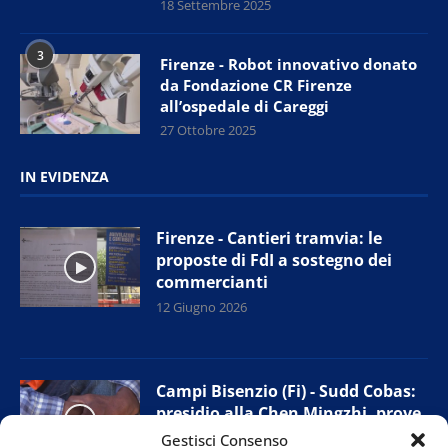
18 Settembre 2025
3
Firenze - Robot innovativo donato
da Fondazione CR Firenze
all’ospedale di Careggi
27 Ottobre 2025
IN EVIDENZA
Firenze - Cantieri tramvia: le
proposte di FdI a sostegno dei
commercianti
12 Giugno 2026
Campi Bisenzio (Fi) - Sudd Cobas:
presidio alla Chen Mingzhi, prove
di accordo con l’azienda
Gestisci Consenso