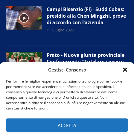
Campi Bisenzio (Fi) - Sudd Cobas:
presidio alla Chen Mingzhi, prove
di accordo con l’azienda
11 Giugno 2026
Prato - Nuova giunta provinciale
Confesercenti: “Tutelare i negozi
di vicinato”
Gestisci Consenso
11 Giugno 2026
Per fornire le migliori esperienze, utilizziamo tecnologie come i cookie
per memorizzare e/o accedere alle informazioni del dispositivo. Il
consenso a queste tecnologie ci permetterà di elaborare dati come il
comportamento di navigazione o ID unici su questo sito. Non
Firenze - “Agripunk”: protesta per
acconsentire o ritirare il consenso può influire negativamente su alcune
salvare il rifugio per animali
caratteristiche e funzioni.
10 Giugno 2026
ACCETTA