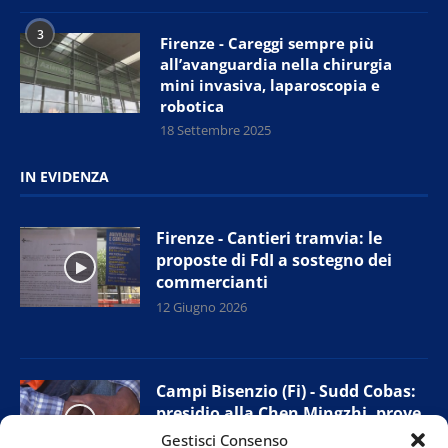
3
Firenze - Careggi sempre più
all’avanguardia nella chirurgia
mini invasiva, laparoscopia e
robotica
18 Settembre 2025
IN EVIDENZA
Firenze - Cantieri tramvia: le
proposte di FdI a sostegno dei
commercianti
12 Giugno 2026
Campi Bisenzio (Fi) - Sudd Cobas:
presidio alla Chen Mingzhi, prove
di accordo con l’azienda
Gestisci Consenso