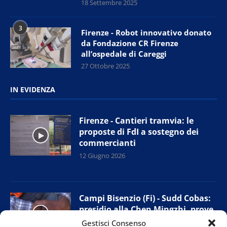
18 Settembre 2025
3
Firenze - Robot innovativo donato
da Fondazione CR Firenze
all’ospedale di Careggi
27 Ottobre 2025
IN EVIDENZA
Firenze - Cantieri tramvia: le
proposte di FdI a sostegno dei
commercianti
12 Giugno 2026
Campi Bisenzio (Fi) - Sudd Cobas:
presidio alla Chen Mingzhi, prove
di accordo con l’azienda
Gestisci Consenso