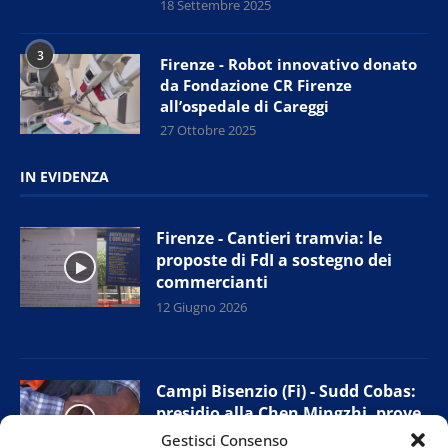
18 Settembre 2025
3
Firenze - Robot innovativo donato
da Fondazione CR Firenze
all’ospedale di Careggi
27 Ottobre 2025
IN EVIDENZA
Firenze - Cantieri tramvia: le
proposte di FdI a sostegno dei
commercianti
12 Giugno 2026
Campi Bisenzio (Fi) - Sudd Cobas:
presidio alla Chen Mingzhi, prove
di accordo con l’azienda
Gestisci Consenso