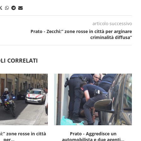
articolo successivo
Prato - Zecchi:” zone rosse in città per arginare
criminalità diffusa”
LI CORRELATI
i:” zone rosse in città
Prato - Aggredisce un
per...
automobilista e due agenti...