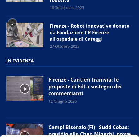
robotica
18 Settembre 2025
3
Firenze - Robot innovativo donato
da Fondazione CR Firenze
all’ospedale di Careggi
27 Ottobre 2025
IN EVIDENZA
Firenze - Cantieri tramvia: le
proposte di FdI a sostegno dei
commercianti
12 Giugno 2026
Campi Bisenzio (Fi) - Sudd Cobas:
presidio alla Chen Mingzhi, prove