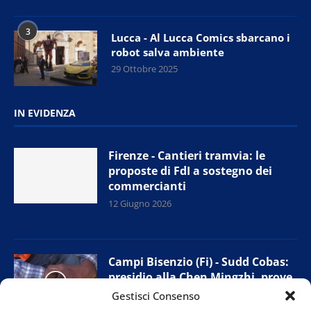
3
Lucca - Al Lucca Comics sbarcano i
robot salva ambiente
29 Ottobre 2025
IN EVIDENZA
Firenze - Cantieri tramvia: le
proposte di FdI a sostegno dei
commercianti
12 Giugno 2026
Campi Bisenzio (Fi) - Sudd Cobas:
presidio alla Chen Mingzhi, prove
di accordo con l’azienda
Gestisci Consenso
11 Giugno 2026