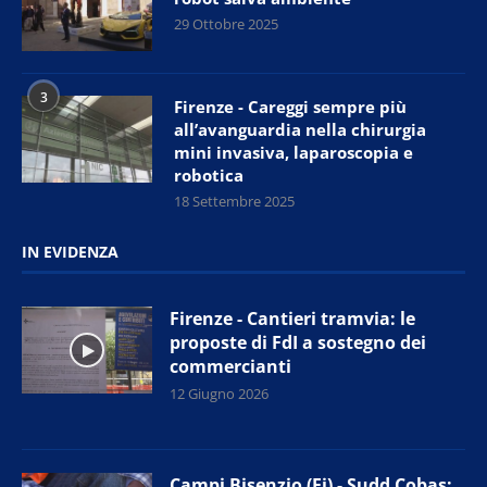
29 Ottobre 2025
3
Firenze - Careggi sempre più
all’avanguardia nella chirurgia
mini invasiva, laparoscopia e
robotica
18 Settembre 2025
IN EVIDENZA
Firenze - Cantieri tramvia: le
proposte di FdI a sostegno dei
commercianti
12 Giugno 2026
Campi Bisenzio (Fi) - Sudd Cobas: