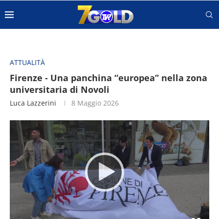
ATTUALITÀ
Firenze - Una panchina “europea” nella zona
universitaria di Novoli
Luca Lazzerini
8 Maggio 2026
Video
Player