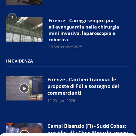
3
Firenze - Careggi sempre più
all’avanguardia nella chirurgia
mini invasiva, laparoscopia e
robotica
18 Settembre 2025
IN EVIDENZA
Firenze - Cantieri tramvia: le
proposte di FdI a sostegno dei
commercianti
12 Giugno 2026
Campi Bisenzio (Fi) - Sudd Cobas:
presidio alla Chen Mingzhi, prove