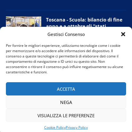
Toscana - Scuola: bilancio di fine
anno e a ottobre gli “stati
generali”
Gestisci Consenso
11 Giugno 2026
Per fornire le migliori esperienze, utilizziamo tecnologie come i cookie
per memorizzare e/o accedere alle informazioni del dispositivo. Il
consenso a queste tecnologie ci permetterà di elaborare dati come il
comportamento di navigazione o ID unici su questo sito. Non
Campi Bisenzio (Fi) - Sudd Cobas:
acconsentire o ritirare il consenso può influire negativamente su alcune
presidio alla Chen Mingzhi, prove
caratteristiche e funzioni.
di accordo con l’azienda
11 Giugno 2026
ACCETTA
NEGA
VISUALIZZA LE PREFERENZE
@2024 TVR Teleitalia. Tutti i diritti riservati. Powered by
Rubidia
Cookie Policy
Privacy Policy