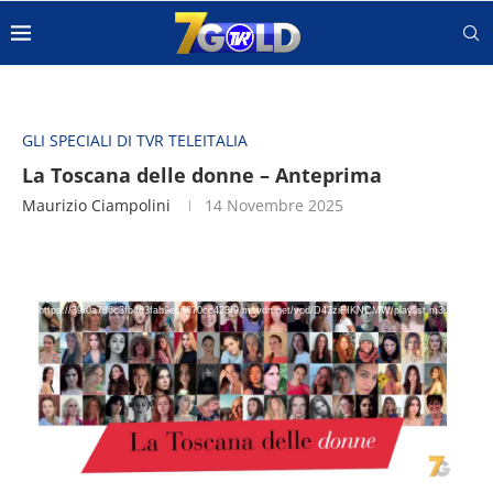
GLI SPECIALI DI TVR TELEITALIA
La Toscana delle donne – Anteprima
Maurizio Ciampolini
14 Novembre 2025
Video
Network error
Player
Scarica il file: https://streamcdnc2-
39f0a786c3fb4d3fab9ec6870cc428f9.msvdn.net/vod/D43ziFIKNCMW/playlist.m3u8
Scarica il file:
https://39f0a786c3fb4d3fab9ec6870cc428f9.msvdn.net/vod/D43ziFIKNCMW/playlist.m3u8