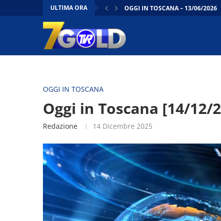
ULTIMA ORA
OGGI IN TOSCANA – 13/06/2026
OGGI IN TOSCANA FLASH | 12/0
CONTO ALLA ROVESCIA | 12/06/
DENTRO IL CONSIGLIO | 12/06/2
OGGI IN TOSCANA –
FIRENZE - LA “TOSCANA RITROVA
FIRENZE - CANTIERI TRAMVIA: LE
FIRENZE - CULTURA, LAVORATORI
PRATO - DAL MUSEO AL CASTELL
OGGI IN TOSCANA
Oggi in Toscana [14/12/2
Redazione
14 Dicembre 2025
Video
Player