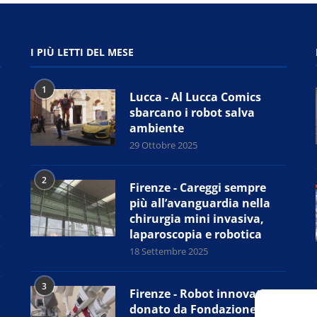
I PIÙ LETTI DEL MESE
1
Lucca - Al Lucca Comics
sbarcano i robot salva
ambiente
29 Ottobre 2025
2
Firenze - Careggi sempre
più all’avanguardia nella
chirurgia mini invasiva,
laparoscopia e robotica
18 Settembre 2025
3
Firenze - Robot innovativo
donato da Fondazione CR