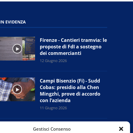
IN EVIDENZA
Firenze - Cantieri tramvia: le
proposte di FdI a sostegno
dei commercianti
12 Giugno 2026
Campi Bisenzio (Fi) - Sudd
Cobas: presidio alla Chen
Mingzhi, prove di accordo
con l’azienda
11 Giugno 2026
Prato - Nuova giunta
Gestisci Consenso