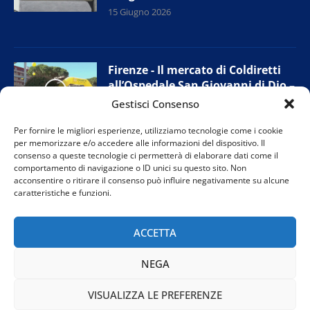
15 Giugno 2026
Firenze - Il mercato di Coldiretti
all’Ospedale San Giovanni di Dio –
Torregalli
Gestisci Consenso
15 Giugno 2026
Per fornire le migliori esperienze, utilizziamo tecnologie come i cookie
per memorizzare e/o accedere alle informazioni del dispositivo. Il
consenso a queste tecnologie ci permetterà di elaborare dati come il
comportamento di navigazione o ID unici su questo sito. Non
Firenze - Cantieri tramvia: le
acconsentire o ritirare il consenso può influire negativamente su alcune
proposte di FdI a sostegno dei
caratteristiche e funzioni.
commercianti
12 Giugno 2026
ACCETTA
NEGA
VISUALIZZA LE PREFERENZE