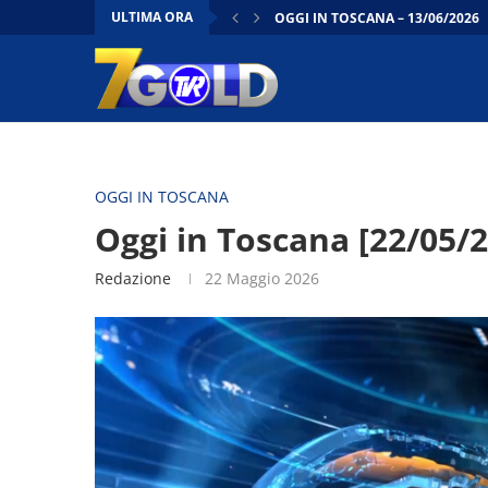
ULTIMA ORA
OGGI IN TOSCANA – 13/06/2026
OGGI IN TOSCANA FLASH | 12/0
CONTO ALLA ROVESCIA | 12/06/
DENTRO IL CONSIGLIO | 12/06/2
OGGI IN TOSCANA –
FIRENZE - LA “TOSCANA RITROVA
FIRENZE - CANTIERI TRAMVIA: LE
FIRENZE - CULTURA, LAVORATORI
MONTEMURLO (PO) - CALCIO D’IN
OGGI IN TOSCANA
Oggi in Toscana [22/05/2
Redazione
22 Maggio 2026
Video
Player