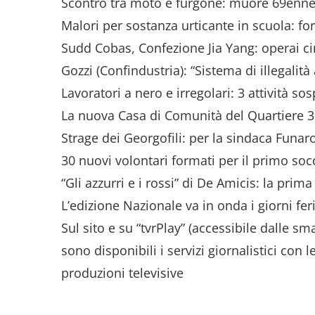
Scontro tra moto e furgone: muore 69enn
Malori per sostanza urticante in scuola: fo
Sudd Cobas, Confezione Jia Yang: operai cin
Gozzi (Confindustria): “Sistema di illegali
Lavoratori a nero e irregolari: 3 attività s
La nuova Casa di Comunità del Quartiere 3
Strage dei Georgofili: per la sindaca Funar
30 nuovi volontari formati per il primo soc
“Gli azzurri e i rossi” di De Amicis: la prima
L’edizione Nazionale va in onda i giorni fer
Sul sito e su “tvrPlay” (accessibile dalle 
sono disponibili i servizi giornalistici con 
produzioni televisive