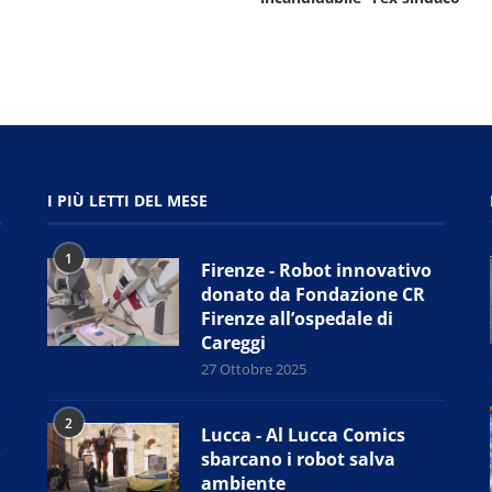
I PIÙ LETTI DEL MESE
1
Firenze - Robot innovativo
donato da Fondazione CR
Firenze all’ospedale di
Careggi
27 Ottobre 2025
2
Lucca - Al Lucca Comics
sbarcano i robot salva
ambiente