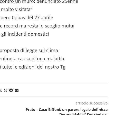
o contro un muro: denunciato 25enne
 molto visitata”
opero Cobas del 27 aprile
ite record ma resta lo scoglio mutui
gli incidenti domestici
proposta di legge sul clima
rentino a causa di una malattia
i tutte le edizioni del nostro Tg
articolo successivo
Prato - Caso Biffoni: un parere legale definisce
“incandidabile” l’ex sindaco