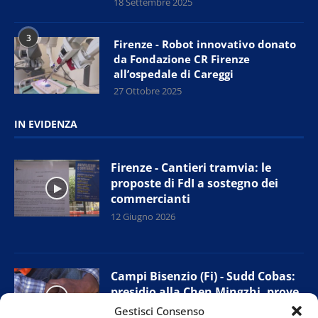
18 Settembre 2025
3
Firenze - Robot innovativo donato
da Fondazione CR Firenze
all’ospedale di Careggi
27 Ottobre 2025
IN EVIDENZA
Firenze - Cantieri tramvia: le
proposte di FdI a sostegno dei
commercianti
12 Giugno 2026
Campi Bisenzio (Fi) - Sudd Cobas:
presidio alla Chen Mingzhi, prove
di accordo con l’azienda
Gestisci Consenso