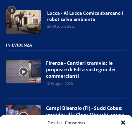
3
Lucca - Al Lucca Comics sbarcano i
robot salva ambiente
29 Ottobre 2025
IN EVIDENZA
Firenze - Cantieri tramvia: le
proposte di FdI a sostegno dei
commercianti
12 Giugno 2026
Campi Bisenzio (Fi) - Sudd Cobas:
presidio alla Chen Mingzhi, prove
di accordo con l’azienda
Gestisci Consenso
11 Giugno 2026