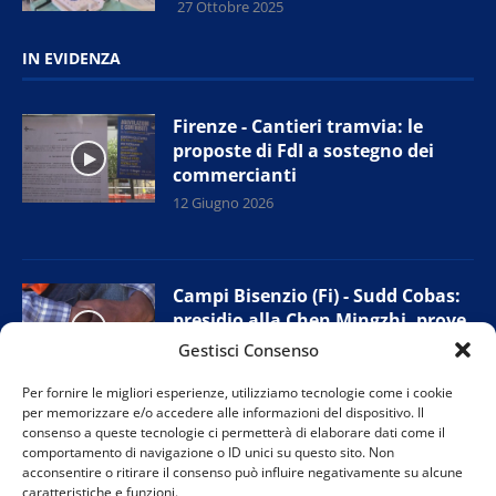
27 Ottobre 2025
IN EVIDENZA
Firenze - Cantieri tramvia: le
proposte di FdI a sostegno dei
commercianti
12 Giugno 2026
Campi Bisenzio (Fi) - Sudd Cobas:
presidio alla Chen Mingzhi, prove
di accordo con l’azienda
Gestisci Consenso
11 Giugno 2026
Per fornire le migliori esperienze, utilizziamo tecnologie come i cookie
per memorizzare e/o accedere alle informazioni del dispositivo. Il
consenso a queste tecnologie ci permetterà di elaborare dati come il
comportamento di navigazione o ID unici su questo sito. Non
Prato - Nuova giunta provinciale
acconsentire o ritirare il consenso può influire negativamente su alcune
Confesercenti: “Tutelare i negozi
caratteristiche e funzioni.