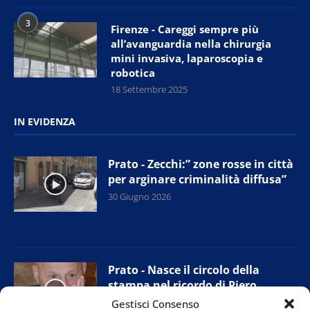
3
Firenze - Careggi sempre più
all’avanguardia nella chirurgia
mini invasiva, laparoscopia e
robotica
18 Settembre 2025
IN EVIDENZA
Prato - Zecchi:” zone rosse in città
per arginare criminalità diffusa”
30 Giugno 2026
Prato - Nasce il circolo della
stampa nel ricordo di Piero
Ceccatelli
Gestisci Consenso