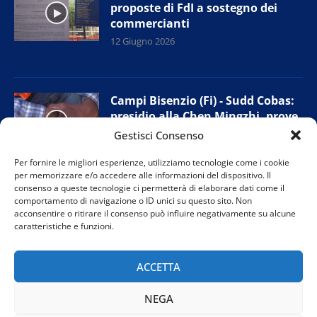
proposte di FdI a sostegno dei
commercianti
12 Giugno 2026
Campi Bisenzio (Fi) - Sudd Cobas:
presidio alla Chen Mingzhi, prove
di accordo con l’azienda
Gestisci Consenso
11 Giugno 2026
Per fornire le migliori esperienze, utilizziamo tecnologie come i cookie
per memorizzare e/o accedere alle informazioni del dispositivo. Il
consenso a queste tecnologie ci permetterà di elaborare dati come il
comportamento di navigazione o ID unici su questo sito. Non
Prato - Nuova giunta provinciale
acconsentire o ritirare il consenso può influire negativamente su alcune
Confesercenti: “Tutelare i negozi
caratteristiche e funzioni.
di vicinato”
11 Giugno 2026
ACCETTA
NEGA