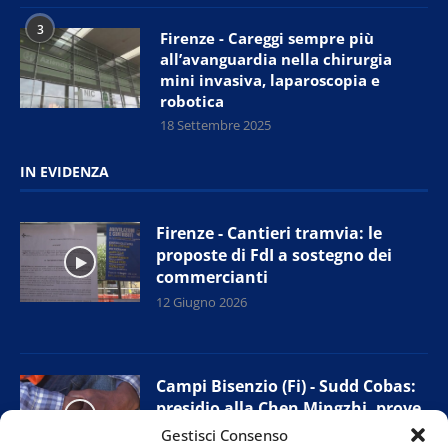
3
Firenze - Careggi sempre più
all’avanguardia nella chirurgia
mini invasiva, laparoscopia e
robotica
18 Settembre 2025
IN EVIDENZA
Firenze - Cantieri tramvia: le
proposte di FdI a sostegno dei
commercianti
12 Giugno 2026
Campi Bisenzio (Fi) - Sudd Cobas:
presidio alla Chen Mingzhi, prove
di accordo con l’azienda
Gestisci Consenso