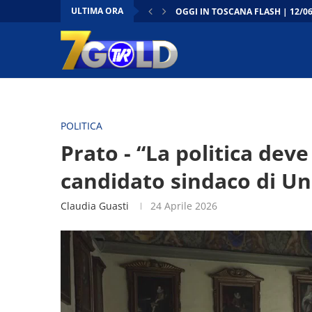
ULTIMA ORA
OGGI IN TOSCANA FLASH | 12/0
CONTO ALLA ROVESCIA | 12/06/
DENTRO IL CONSIGLIO | 12/06/2
OGGI IN TOSCANA –
FIRENZE - LA “TOSCANA RITROVA
FIRENZE - CANTIERI TRAMVIA: LE
FIRENZE - CULTURA, LAVORATORI
PRATO - DAL MUSEO AL CASTELL
TOSCANA - NASCE L’ASSOCIAZI
POLITICA
Prato - “La politica deve
candidato sindaco di Un
Claudia Guasti
24 Aprile 2026
Video
Player