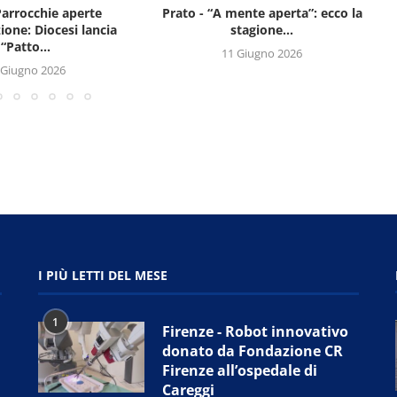
Parrocchie aperte
Prato - “A mente aperta”: ecco la
zione: Diocesi lancia
stagione...
“Patto...
11 Giugno 2026
 Giugno 2026
I PIÙ LETTI DEL MESE
1
Firenze - Robot innovativo
donato da Fondazione CR
Firenze all’ospedale di
Careggi