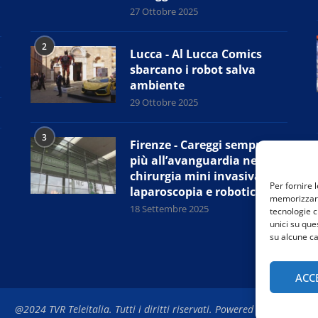
27 Ottobre 2025
2
Lucca - Al Lucca Comics
sbarcano i robot salva
ambiente
29 Ottobre 2025
3
Firenze - Careggi sempre
più all’avanguardia nella
chirurgia mini invasiva,
Per fornire 
laparoscopia e robotica
memorizzare 
18 Settembre 2025
tecnologie c
unici su que
su alcune ca
ACC
@2024 TVR Teleitalia. Tutti i diritti riservati. Powered by
Rubidia