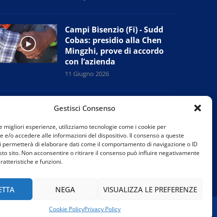
Campi Bisenzio (Fi) - Sudd
Cobas: presidio alla Chen
Mingzhi, prove di accordo
con l’azienda
11 Giugno 2026
Prato - Nuova giunta
Gestisci Consenso
provinciale Confesercenti:
“Tutelare i negozi di
le migliori esperienze, utilizziamo tecnologie come i cookie per
e/o accedere alle informazioni del dispositivo. Il consenso a queste
vicinato”
i permetterà di elaborare dati come il comportamento di navigazione o ID
11 Giugno 2026
sto sito. Non acconsentire o ritirare il consenso può influire negativamente
ratteristiche e funzioni.
ETTA
NEGA
VISUALIZZA LE PREFERENZE
Cookie Policy
Privacy Policy