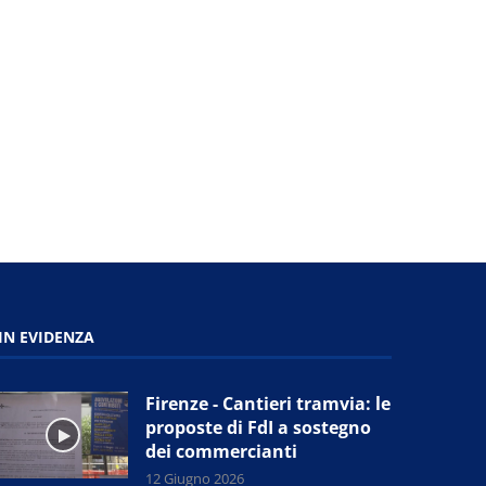
Prato - Nuova giunta provinciale
Prato - “Passeggiata d’
Confesercenti: “Tutelare i...
contemporanea nel ce
storico”:...
11 Giugno 2026
11 Giugno 2026
IN EVIDENZA
Firenze - Cantieri tramvia: le
proposte di FdI a sostegno
dei commercianti
12 Giugno 2026