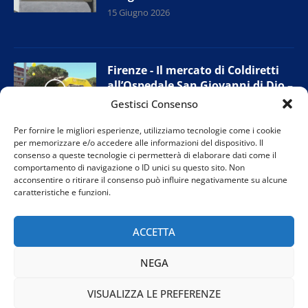
15 Giugno 2026
Firenze - Il mercato di Coldiretti
all’Ospedale San Giovanni di Dio –
Torregalli
Gestisci Consenso
15 Giugno 2026
Per fornire le migliori esperienze, utilizziamo tecnologie come i cookie
per memorizzare e/o accedere alle informazioni del dispositivo. Il
consenso a queste tecnologie ci permetterà di elaborare dati come il
comportamento di navigazione o ID unici su questo sito. Non
Firenze - Cantieri tramvia: le
acconsentire o ritirare il consenso può influire negativamente su alcune
proposte di FdI a sostegno dei
caratteristiche e funzioni.
commercianti
12 Giugno 2026
ACCETTA
NEGA
VISUALIZZA LE PREFERENZE