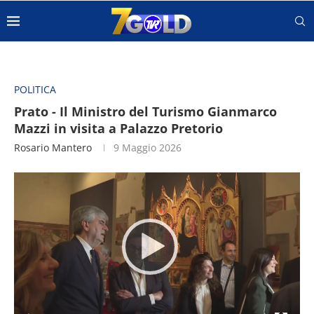
POLITICA
Prato - Il Ministro del Turismo Gianmarco
Mazzi in visita a Palazzo Pretorio
Rosario Mantero
9 Maggio 2026
Video
Player