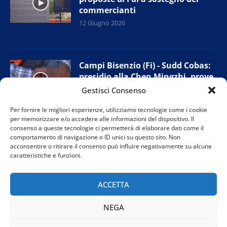
commercianti
12 Giugno 2026
Campi Bisenzio (Fi) - Sudd Cobas:
presidio alla Chen Mingzhi, prove
di accordo con l’azienda
Gestisci Consenso
11 Giugno 2026
Per fornire le migliori esperienze, utilizziamo tecnologie come i cookie
per memorizzare e/o accedere alle informazioni del dispositivo. Il
consenso a queste tecnologie ci permetterà di elaborare dati come il
comportamento di navigazione o ID unici su questo sito. Non
Prato - Nuova giunta provinciale
acconsentire o ritirare il consenso può influire negativamente su alcune
Confesercenti: “Tutelare i negozi
caratteristiche e funzioni.
di vicinato”
11 Giugno 2026
ACCETTA
NEGA