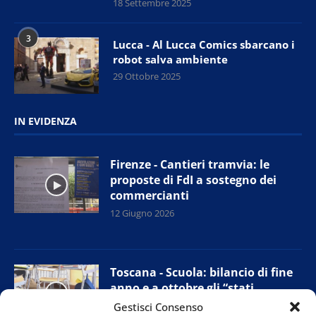
18 Settembre 2025
3
Lucca - Al Lucca Comics sbarcano i
robot salva ambiente
29 Ottobre 2025
IN EVIDENZA
Firenze - Cantieri tramvia: le
proposte di FdI a sostegno dei
commercianti
12 Giugno 2026
Toscana - Scuola: bilancio di fine
anno e a ottobre gli “stati
generali”
Gestisci Consenso