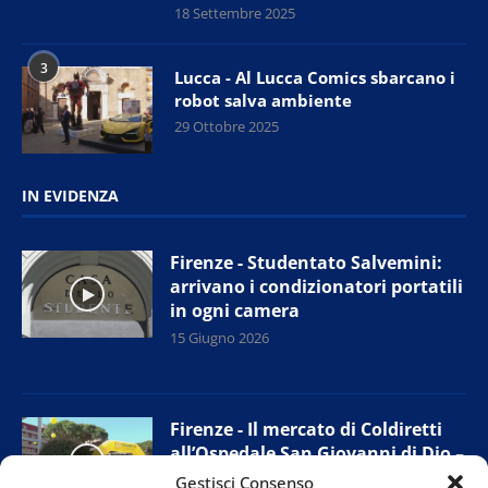
18 Settembre 2025
3
Lucca - Al Lucca Comics sbarcano i
robot salva ambiente
29 Ottobre 2025
IN EVIDENZA
Firenze - Studentato Salvemini:
arrivano i condizionatori portatili
in ogni camera
15 Giugno 2026
Firenze - Il mercato di Coldiretti
all’Ospedale San Giovanni di Dio –
Torregalli
Gestisci Consenso