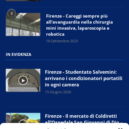
3
Firenze - Careggi sempre più
all’avanguardia nella chirurgia
mini invasiva, laparoscopia e
robotica
18 Settembre 2025
IN EVIDENZA
Firenze - Studentato Salvemini:
arrivano i condizionatori portatili
in ogni camera
15 Giugno 2026
Firenze - Il mercato di Coldiretti
all’Ospedale San Giovanni di Dio –
Torregalli