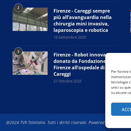
2
Firenze - Careggi sempre
più all’avanguardia nella
chirurgia mini invasiva,
laparoscopia e robotica
18 Settembre 2025
3
Firenze - Robot innovativo
donato da Fondazione CR
Firenze all’ospedale di
Per fornire 
Careggi
memorizzare 
27 Ottobre 2025
tecnologie c
unici su que
su alcune ca
ACC
@2024 TVR Teleitalia. Tutti i diritti riservati. Powered by
Rubidia