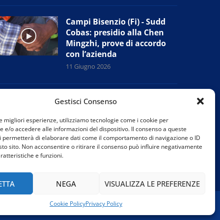
Campi Bisenzio (Fi) - Sudd
Cobas: presidio alla Chen
Mingzhi, prove di accordo
con l’azienda
11 Giugno 2026
Prato - Nuova giunta
Gestisci Consenso
provinciale Confesercenti:
“Tutelare i negozi di
le migliori esperienze, utilizziamo tecnologie come i cookie per
e/o accedere alle informazioni del dispositivo. Il consenso a queste
vicinato”
i permetterà di elaborare dati come il comportamento di navigazione o ID
11 Giugno 2026
sto sito. Non acconsentire o ritirare il consenso può influire negativamente
ratteristiche e funzioni.
ETTA
NEGA
VISUALIZZA LE PREFERENZE
Cookie Policy
Privacy Policy