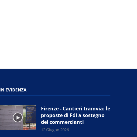
Firenze - Polizia locale in sciopero
Firenze - Paratoie mobili su
contro la...
prove di salvaguardia.
11 Giugno 2026
11 Giugno 2026
IN EVIDENZA
Firenze - Cantieri tramvia: le
proposte di FdI a sostegno
dei commercianti
12 Giugno 2026