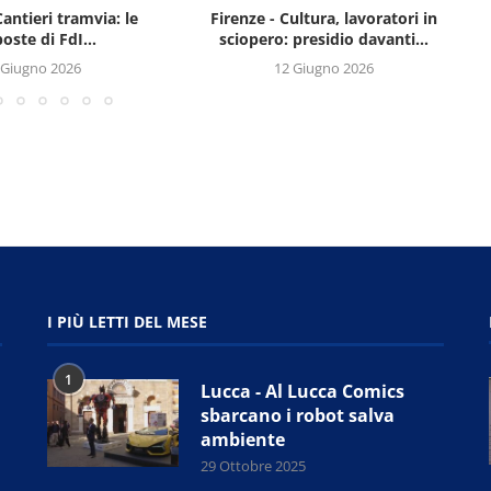
Cantieri tramvia: le
Firenze - Cultura, lavoratori in
oste di FdI...
sciopero: presidio davanti...
 Giugno 2026
12 Giugno 2026
I PIÙ LETTI DEL MESE
1
Lucca - Al Lucca Comics
sbarcano i robot salva
ambiente
29 Ottobre 2025