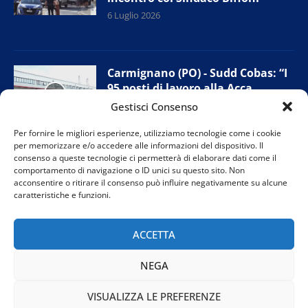
6 Luglio 2026
Carmignano (PO) - Sudd Cobas: “I
95 posti di lavoro alla Acca
possono essere salvati”
Gestisci Consenso
2 Luglio 2026
Per fornire le migliori esperienze, utilizziamo tecnologie come i cookie
per memorizzare e/o accedere alle informazioni del dispositivo. Il
consenso a queste tecnologie ci permetterà di elaborare dati come il
comportamento di navigazione o ID unici su questo sito. Non
Firenze - Precari storici musei:
acconsentire o ritirare il consenso può influire negativamente su alcune
presidio Sudd Cobas per
caratteristiche e funzioni.
chiederne l’assunzione
1 Luglio 2026
ACCETTA
NEGA
VISUALIZZA LE PREFERENZE