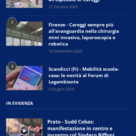
27 Ottobre 2025
2
Firenze - Careggi sempre più
all’avanguardia nella chirurgia
mini invasiva, laparoscopia e
robotica
18 Settembre 2025
3
Scandicci (Fi) - Mobilità scuola-
casa: le novità al Forum di
Legambiente
5 Giugno 2026
IN EVIDENZA
Prato - Sudd Cobas:
manifestazione in centro e
incontro col Sindaco Biffoni