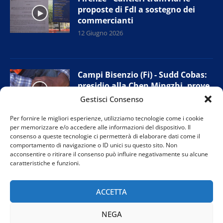
proposte di FdI a sostegno dei
commercianti
12 Giugno 2026
Campi Bisenzio (Fi) - Sudd Cobas:
presidio alla Chen Mingzhi, prove
di accordo con l’azienda
Gestisci Consenso
11 Giugno 2026
Per fornire le migliori esperienze, utilizziamo tecnologie come i cookie
per memorizzare e/o accedere alle informazioni del dispositivo. Il
consenso a queste tecnologie ci permetterà di elaborare dati come il
comportamento di navigazione o ID unici su questo sito. Non
Prato - Nuova giunta provinciale
acconsentire o ritirare il consenso può influire negativamente su alcune
Confesercenti: “Tutelare i negozi
caratteristiche e funzioni.
di vicinato”
11 Giugno 2026
ACCETTA
NEGA