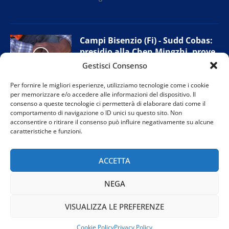
Campi Bisenzio (Fi) - Sudd Cobas:
presidio alla Chen Mingzhi, prove
di accordo con l’azienda
Gestisci Consenso
11 Giugno 2026
Per fornire le migliori esperienze, utilizziamo tecnologie come i cookie
per memorizzare e/o accedere alle informazioni del dispositivo. Il
consenso a queste tecnologie ci permetterà di elaborare dati come il
comportamento di navigazione o ID unici su questo sito. Non
Prato - Nuova giunta provinciale
acconsentire o ritirare il consenso può influire negativamente su alcune
Confesercenti: “Tutelare i negozi
caratteristiche e funzioni.
di vicinato”
11 Giugno 2026
ACCETTA
NEGA
VISUALIZZA LE PREFERENZE
@2024 TVR Teleitalia. Tutti i diritti riservati. Powered by
Rubidia
Cookie Policy
Privacy Policy