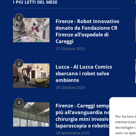
I PIÙ LETTI DEL MESE
1
Firenze - Robot innovativo
donato da Fondazione CR
Firenze all’ospedale di
Careggi
27 Ottobre 2025
2
Lucca - Al Lucca Comics
sbarcano i robot salva
ambiente
29 Ottobre 2025
3
Firenze - Careggi sempre
più all’avanguardia nella
Per fornire 
chirurgia mini invasiva,
memorizzare 
laparoscopia e robotica
tecnologie c
18 Settembre 2025
unici su que