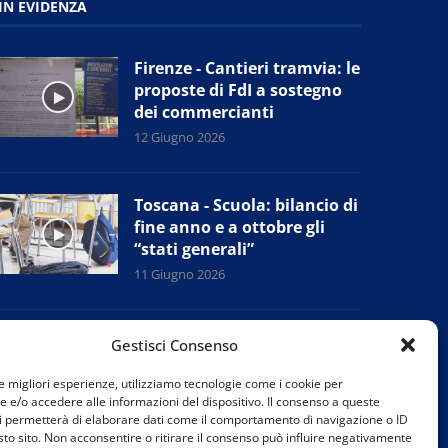
IN EVIDENZA
Firenze - Cantieri tramvia: le
proposte di FdI a sostegno
dei commercianti
12 Giugno 2026
Toscana - Scuola: bilancio di
fine anno e a ottobre gli
“stati generali”
11 Giugno 2026
Campi Bisenzio (Fi) - Sudd
Gestisci Consenso
Cobas: presidio alla Chen
Mingzhi, prove di accordo
le migliori esperienze, utilizziamo tecnologie come i cookie per
e/o accedere alle informazioni del dispositivo. Il consenso a queste
con l’azienda
i permetterà di elaborare dati come il comportamento di navigazione o ID
11 Giugno 2026
sto sito. Non acconsentire o ritirare il consenso può influire negativamente