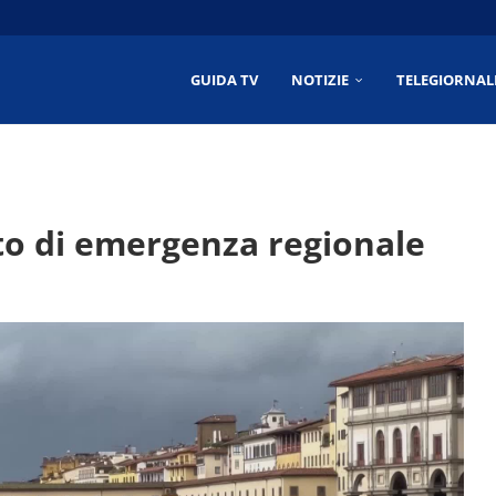
6/2026
6/2026
2026
026
GUIDA TV
NOTIZIE
TELEGIORNAL
to di emergenza regionale