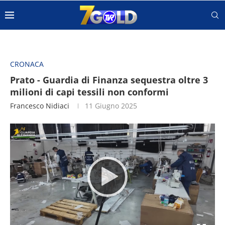
CRONACA
Prato - Guardia di Finanza sequestra oltre 3
milioni di capi tessili non conformi
Francesco Nidiaci
11 Giugno 2025
Video
Player