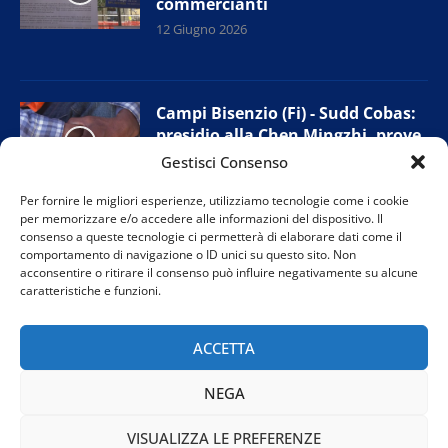
commercianti
12 Giugno 2026
Campi Bisenzio (Fi) - Sudd Cobas:
presidio alla Chen Mingzhi, prove
di accordo con l’azienda
Gestisci Consenso
11 Giugno 2026
Per fornire le migliori esperienze, utilizziamo tecnologie come i cookie
per memorizzare e/o accedere alle informazioni del dispositivo. Il
consenso a queste tecnologie ci permetterà di elaborare dati come il
comportamento di navigazione o ID unici su questo sito. Non
Prato - Nuova giunta provinciale
acconsentire o ritirare il consenso può influire negativamente su alcune
Confesercenti: “Tutelare i negozi
caratteristiche e funzioni.
di vicinato”
11 Giugno 2026
ACCETTA
NEGA
VISUALIZZA LE PREFERENZE