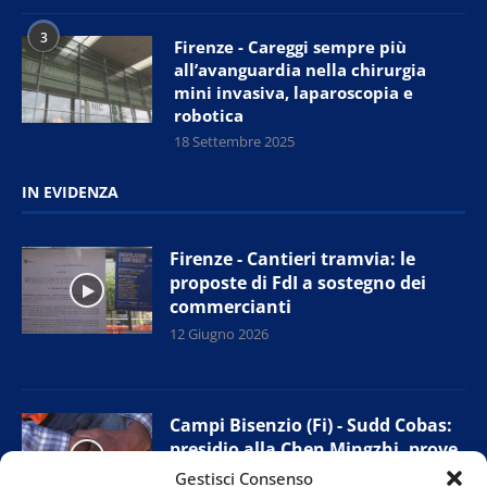
3
Firenze - Careggi sempre più
all’avanguardia nella chirurgia
mini invasiva, laparoscopia e
robotica
18 Settembre 2025
IN EVIDENZA
Firenze - Cantieri tramvia: le
proposte di FdI a sostegno dei
commercianti
12 Giugno 2026
Campi Bisenzio (Fi) - Sudd Cobas:
presidio alla Chen Mingzhi, prove
di accordo con l’azienda
Gestisci Consenso