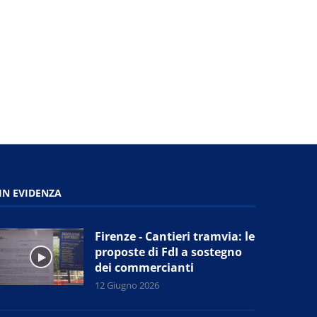
storico”:...
11 Giugno 2026
11 Giugno 2026
IN EVIDENZA
Firenze - Cantieri tramvia: le
proposte di FdI a sostegno
dei commercianti
12 Giugno 2026