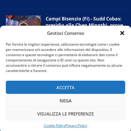
Campi Bisenzio (Fi) - Sudd Cobas:
presidio alla Chen Mingzhi, prove
di accordo con l’azienda
Gestisci Consenso
11 Giugno 2026
Per fornire le migliori esperienze, utilizziamo tecnologie come i cookie
per memorizzare e/o accedere alle informazioni del dispositivo. Il
consenso a queste tecnologie ci permetterà di elaborare dati come il
comportamento di navigazione o ID unici su questo sito. Non
Prato - Nuova giunta provinciale
acconsentire o ritirare il consenso può influire negativamente su alcune
Confesercenti: “Tutelare i negozi
caratteristiche e funzioni.
di vicinato”
11 Giugno 2026
ACCETTA
NEGA
VISUALIZZA LE PREFERENZE
@2024 TVR Teleitalia. Tutti i diritti riservati. Powered by
Rubidia
Cookie Policy
Privacy Policy