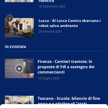
robotica
18 Settembre 2025
3
Lucca - Al Lucca Comics sbarcano i
robot salva ambiente
29 Ottobre 2025
IN EVIDENZA
Firenze - Cantieri tramvia: le
proposte di FdI a sostegno dei
commercianti
12 Giugno 2026
Toscana - Scuola: bilancio di fine
anno e a ottobre gli “stati