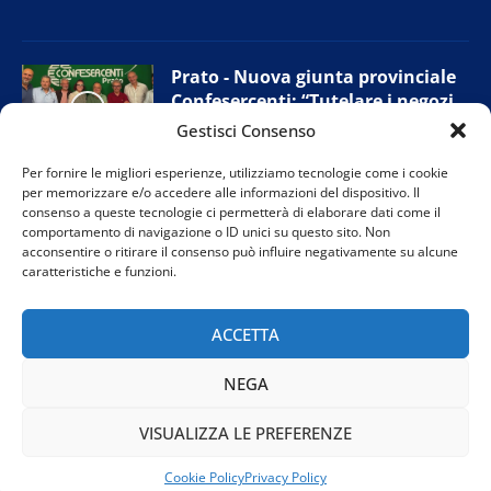
Prato - Nuova giunta provinciale
Confesercenti: “Tutelare i negozi
di vicinato”
Gestisci Consenso
11 Giugno 2026
Per fornire le migliori esperienze, utilizziamo tecnologie come i cookie
per memorizzare e/o accedere alle informazioni del dispositivo. Il
consenso a queste tecnologie ci permetterà di elaborare dati come il
comportamento di navigazione o ID unici su questo sito. Non
Firenze - “Agripunk”: protesta per
acconsentire o ritirare il consenso può influire negativamente su alcune
salvare il rifugio per animali
caratteristiche e funzioni.
10 Giugno 2026
ACCETTA
NEGA
VISUALIZZA LE PREFERENZE
@2024 TVR Teleitalia. Tutti i diritti riservati. Powered by
Rubidia
Cookie Policy
Privacy Policy