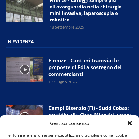
Firenze - Careggi sempre più
all’avanguardia nella chirurgia
mini invasiva, laparoscopia e
robotica
18 Settembre 2025
IN EVIDENZA
Firenze - Cantieri tramvia: le
proposte di FdI a sostegno dei
commercianti
12 Giugno 2026
Campi Bisenzio (Fi) - Sudd Cobas:
presidio alla Chen Mingzhi, prove
di accordo con l’azienda
Gestisci Consenso
11 Giugno 2026
Per fornire le migliori esperienze, utilizziamo tecnologie come i cookie