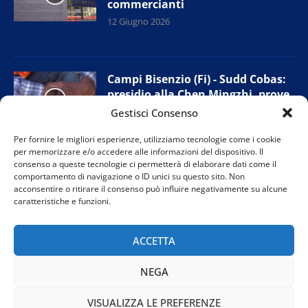
commercianti
12 Giugno 2026
Campi Bisenzio (Fi) - Sudd Cobas:
presidio alla Chen Mingzhi, prove
di accordo con l’azienda
Gestisci Consenso
11 Giugno 2026
Per fornire le migliori esperienze, utilizziamo tecnologie come i cookie
per memorizzare e/o accedere alle informazioni del dispositivo. Il
consenso a queste tecnologie ci permetterà di elaborare dati come il
comportamento di navigazione o ID unici su questo sito. Non
Prato - Nuova giunta provinciale
acconsentire o ritirare il consenso può influire negativamente su alcune
Confesercenti: “Tutelare i negozi
caratteristiche e funzioni.
di vicinato”
11 Giugno 2026
ACCETTA
NEGA
VISUALIZZA LE PREFERENZE