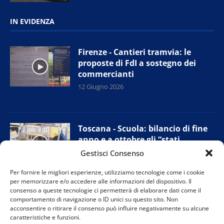
IN EVIDENZA
Firenze - Cantieri tramvia: le
proposte di FdI a sostegno dei
commercianti
12 Giugno 2026
Toscana - Scuola: bilancio di fine
anno e a ottobre gli “stati
generali”
Gestisci Consenso
11 Giugno 2026
Per fornire le migliori esperienze, utilizziamo tecnologie come i cookie
per memorizzare e/o accedere alle informazioni del dispositivo. Il
consenso a queste tecnologie ci permetterà di elaborare dati come il
comportamento di navigazione o ID unici su questo sito. Non
Campi Bisenzio (Fi) - Sudd Cobas:
acconsentire o ritirare il consenso può influire negativamente su alcune
presidio alla Chen Mingzhi, prove
caratteristiche e funzioni.