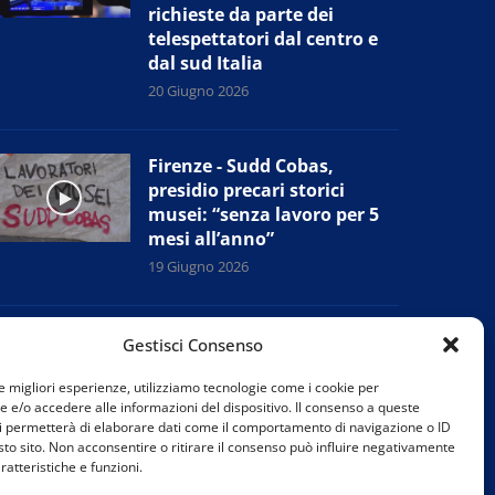
richieste da parte dei
telespettatori dal centro e
dal sud Italia
20 Giugno 2026
Firenze - Sudd Cobas,
presidio precari storici
musei: “senza lavoro per 5
mesi all’anno”
19 Giugno 2026
Fiorentina - Antognoni:
Gestisci Consenso
“non andrò alla festa del
centenario”. E i tifosi si
le migliori esperienze, utilizziamo tecnologie come i cookie per
e/o accedere alle informazioni del dispositivo. Il consenso a queste
dividono
i permetterà di elaborare dati come il comportamento di navigazione o ID
18 Giugno 2026
sto sito. Non acconsentire o ritirare il consenso può influire negativamente
ratteristiche e funzioni.