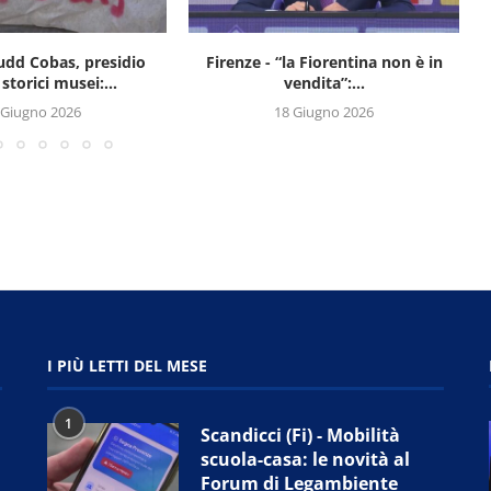
Sudd Cobas, presidio
Firenze - “la Fiorentina non è in
 storici musei:...
vendita”:...
 Giugno 2026
18 Giugno 2026
I PIÙ LETTI DEL MESE
1
Scandicci (Fi) - Mobilità
scuola-casa: le novità al
Forum di Legambiente