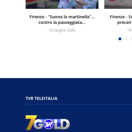
Firenze - “Suona la martinella”…
Firenze - 
contro la passeggiata...
precari
19 Giugno 2026
19
TVR TELEITALIA