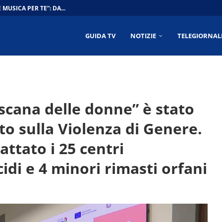
MUSICA PER TE”: DA...
RI: SI ALLARGA IL CONSENSO...
6/2026
2026
026
A”… CONTRO LA PASSEGGIATA IDENTITARIA DI...
O PRECARI STORICI MUSEI: “SENZA LAVORO...
L NUOVO CONSIGLIO COMUNALE...
GUIDA TV
NOTIZIE
TELEGIORNAL
oscana delle donne” è stato
to sulla Violenza di Genere.
ttato i 25 centri
idi e 4 minori rimasti orfani