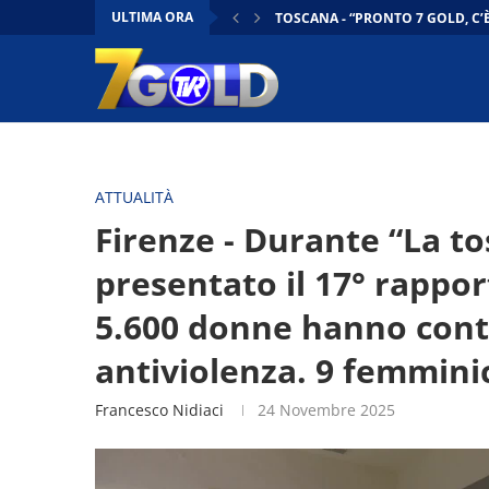
ULTIMA ORA
TOSCANA - “PRONTO 7 GOLD, C’È 
PRATO - SOCIAL VIETATI AI MINO
OGGI IN TOSCANA FLASH | 19/0
CONTO ALLA ROVESCIA | 19/06/
DENTRO IL CONSIGLIO | 19/06/2
OGGI IN TOSCANA – 19/06/2026
FIRENZE - “SUONA LA MARTINELL
FIRENZE - SUDD COBAS, PRESIDI
PRATO - SI ALZA IL SIPARIO SU
ATTUALITÀ
Firenze - Durante “La t
presentato il 17° rappor
5.600 donne hanno conta
antiviolenza. 9 femminic
Francesco Nidiaci
24 Novembre 2025
Video
Player