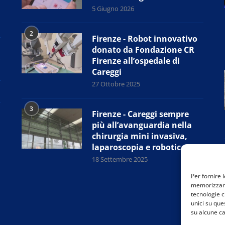
5 Giugno 2026
2
Firenze - Robot innovativo
donato da Fondazione CR
Firenze all’ospedale di
Careggi
27 Ottobre 2025
3
Firenze - Careggi sempre
più all’avanguardia nella
chirurgia mini invasiva,
laparoscopia e robotica
18 Settembre 2025
Per fornire 
memorizzare 
tecnologie c
unici su que
su alcune ca