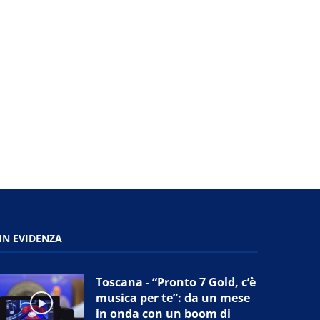
Firenze - Polizia, aeronautica e
Firenze - Degrado e insicure
militari, Cgil: “in...
appelli del...
18 Giugno 2026
17 Giugno 2026
IN EVIDENZA
Toscana - “Pronto 7 Gold, c’è
musica per te”: da un mese
in onda con un boom di