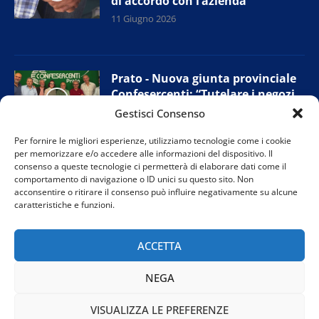
di accordo con l’azienda
11 Giugno 2026
Prato - Nuova giunta provinciale
Confesercenti: “Tutelare i negozi
di vicinato”
Gestisci Consenso
11 Giugno 2026
Per fornire le migliori esperienze, utilizziamo tecnologie come i cookie
per memorizzare e/o accedere alle informazioni del dispositivo. Il
consenso a queste tecnologie ci permetterà di elaborare dati come il
comportamento di navigazione o ID unici su questo sito. Non
Firenze - “Agripunk”: protesta per
acconsentire o ritirare il consenso può influire negativamente su alcune
salvare il rifugio per animali
caratteristiche e funzioni.
10 Giugno 2026
ACCETTA
NEGA
VISUALIZZA LE PREFERENZE