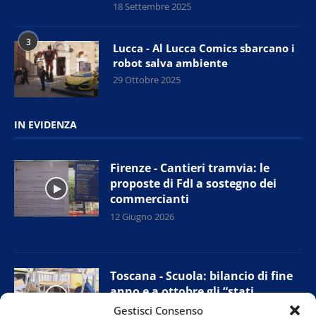
18 Settembre 2025
3
Lucca - Al Lucca Comics sbarcano i
robot salva ambiente
29 Ottobre 2025
IN EVIDENZA
Firenze - Cantieri tramvia: le
proposte di FdI a sostegno dei
commercianti
12 Giugno 2026
Toscana - Scuola: bilancio di fine
anno e a ottobre gli “stati
generali”
Gestisci Consenso