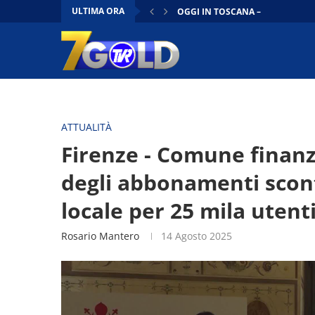
ULTIMA ORA
OGGI IN TOSCANA –
7GIORNI | 14/06/2026
VIVA IL CINEMA
OGGI IN TOSCANA FLASH | 13/0
OGGI IN TOSCANA – 13/06/2026
OGGI IN TOSCANA FLASH | 12/0
CONTO ALLA ROVESCIA | 12/06/
DENTRO IL CONSIGLIO | 12/06/2
OGGI IN TOSCANA –
ATTUALITÀ
Firenze - Comune finanzi
degli abbonamenti scont
locale per 25 mila utent
Rosario Mantero
14 Agosto 2025
Video
Player