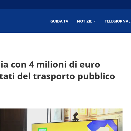
6/2026
6/2026
2026
026
GUIDA TV
NOTIZIE
TELEGIORNAL
a con 4 milioni di euro
ati del trasporto pubblico
i