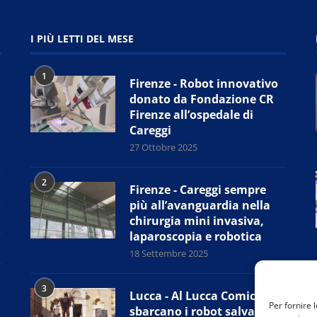
I PIÙ LETTI DEL MESE
1
Firenze - Robot innovativo
donato da Fondazione CR
Firenze all’ospedale di
Careggi
27 Ottobre 2025
2
Firenze - Careggi sempre
più all’avanguardia nella
chirurgia mini invasiva,
laparoscopia e robotica
18 Settembre 2025
3
Lucca - Al Lucca Comics
Per fornire 
sbarcano i robot salva