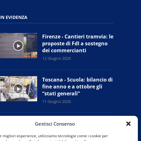
IN EVIDENZA
Firenze - Cantieri tramvia: le
proposte di FdI a sostegno
dei commercianti
12 Giugno 2026
Toscana - Scuola: bilancio di
fine anno e a ottobre gli
“stati generali”
11 Giugno 2026
Campi Bisenzio (Fi) - Sudd
Gestisci Consenso
Cobas: presidio alla Chen
Mingzhi, prove di accordo
le migliori esperienze, utilizziamo tecnologie come i cookie per