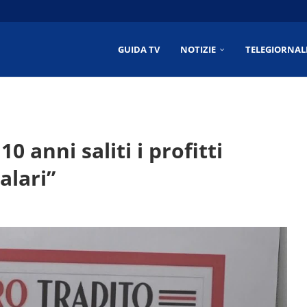
6/2026
6/2026
2026
026
GUIDA TV
NOTIZIE
TELEGIORNAL
10 anni saliti i profitti
alari”