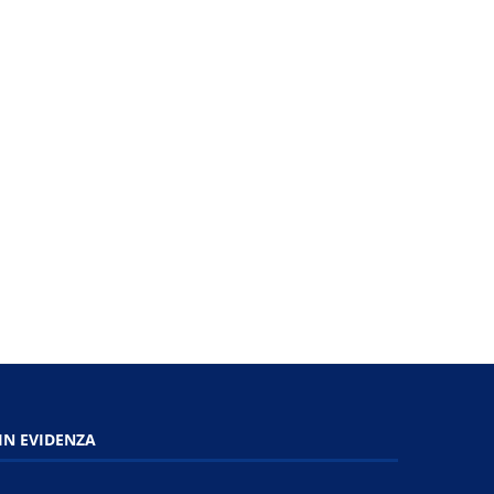
Firenze - Polizia locale in sciopero
Firenze - Paratoie mobili su
contro la...
prove di salvaguardia.
11 Giugno 2026
11 Giugno 2026
IN EVIDENZA