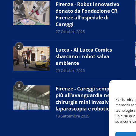
1
Firenze - Robot innovativo
donato da Fondazione CR
Firenze all’ospedale di
Careggi
27 Ottobre 2025
2
Lucca - Al Lucca Comics
sbarcano i robot salva
ambiente
29 Ottobre 2025
3
Firenze - Careggi sempre
più all’avanguardia nella
Per fornire 
chirurgia mini invasiva,
memorizzare 
laparoscopia e robotica
tecnologie c
18 Settembre 2025
unici su que
su alcune ca