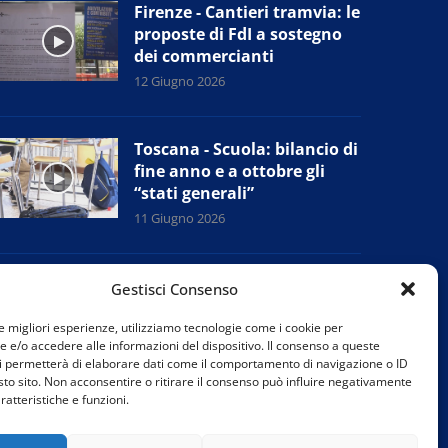
Firenze - Cantieri tramvia: le
proposte di FdI a sostegno
dei commercianti
12 Giugno 2026
Toscana - Scuola: bilancio di
fine anno e a ottobre gli
“stati generali”
11 Giugno 2026
Campi Bisenzio (Fi) - Sudd
Gestisci Consenso
Cobas: presidio alla Chen
Mingzhi, prove di accordo
le migliori esperienze, utilizziamo tecnologie come i cookie per
e/o accedere alle informazioni del dispositivo. Il consenso a queste
con l’azienda
i permetterà di elaborare dati come il comportamento di navigazione o ID
11 Giugno 2026
sto sito. Non acconsentire o ritirare il consenso può influire negativamente
ratteristiche e funzioni.