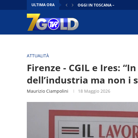
ULTIMA ORA
OGGI IN TOSCANA –
7GIORNI | 14/06/2026
VIVA IL CINEMA
OGGI IN TOSCANA FLASH | 13/0
OGGI IN TOSCANA – 13/06/2026
OGGI IN TOSCANA FLASH | 12/0
CONTO ALLA ROVESCIA | 12/06/
DENTRO IL CONSIGLIO | 12/06/2
OGGI IN TOSCANA –
ATTUALITÀ
Firenze - CGIL e Ires: “In 
dell’industria ma non i s
Maurizio Ciampolini
18 Maggio 2026
Video
Player