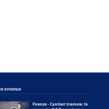
ontecatini Terme (Pt) - Congresso
regionale dei Pensionati...
1 Aprile 2025
IN EVIDENZA
Firenze - Cantieri tramvia: le