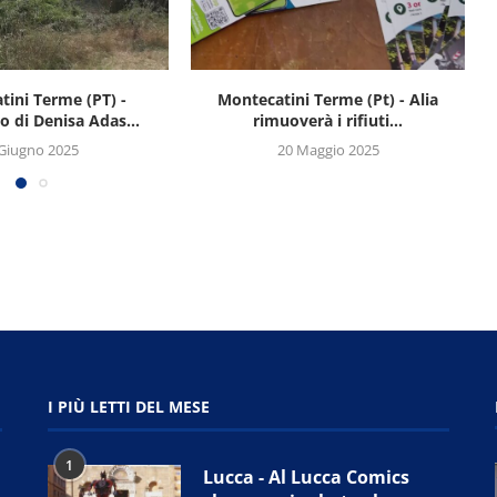
tini Terme (PT) -
Montecatini Terme (Pt) - Alia
M
o di Denisa Adas...
rimuoverà i rifiuti...
Giugno 2025
20 Maggio 2025
I PIÙ LETTI DEL MESE
1
Lucca - Al Lucca Comics