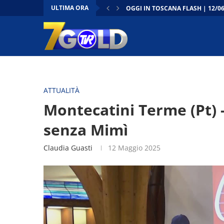
ULTIMA ORA
OGGI IN TOSCANA FLASH | 12/0
CONTO ALLA ROVESCIA | 12/06/
DENTRO IL CONSIGLIO | 12/06/2
OGGI IN TOSCANA –
FIRENZE - LA “TOSCANA RITROVA
FIRENZE - CANTIERI TRAMVIA: LE
FIRENZE - CULTURA, LAVORATORI
PRATO - DAL MUSEO AL CASTELL
TOSCANA - NASCE L’ASSOCIAZI
ATTUALITÀ
Montecatini Terme (Pt) -
senza Mimì
Claudia Guasti
12 Maggio 2025
Video
Player