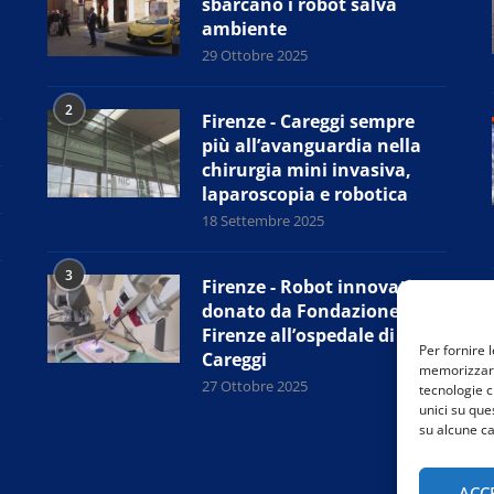
sbarcano i robot salva
ambiente
29 Ottobre 2025
2
Firenze - Careggi sempre
più all’avanguardia nella
chirurgia mini invasiva,
laparoscopia e robotica
18 Settembre 2025
3
Firenze - Robot innovativo
donato da Fondazione CR
Firenze all’ospedale di
Per fornire 
Careggi
memorizzare 
27 Ottobre 2025
tecnologie c
unici su que
su alcune ca
ACC