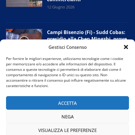
12 Giugno 2026
Campi Bisenzio (Fi) - Sudd Cobas:
presidio alla Chen Mingzhi, prove
di accordo con l’azienda
Gestisci Consenso
11 Giugno 2026
Per fornire le migliori esperienze, utilizziamo tecnologie come i cookie
per memorizzare e/o accedere alle informazioni del dispositivo. Il
consenso a queste tecnologie ci permetterà di elaborare dati come il
comportamento di navigazione o ID unici su questo sito. Non
Prato - Nuova giunta provinciale
acconsentire o ritirare il consenso può influire negativamente su alcune
Confesercenti: “Tutelare i negozi
caratteristiche e funzioni.
di vicinato”
11 Giugno 2026
ACCETTA
NEGA
VISUALIZZA LE PREFERENZE