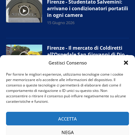
Firenze - Studentato Salvemini:
arrivano i condizionatori portatili
in ogni camera
15 Giugno 2026
Firenze - Il mercato di Coldiretti
all’Ospedale San Giovanni di Dio –
Torregalli
Gestisci Consenso
15 Giugno 2026
Per fornire le migliori esperienze, utilizziamo tecnologie come i cookie
per memorizzare e/o accedere alle informazioni del dispositivo. Il
consenso a queste tecnologie ci permetterà di elaborare dati come il
comportamento di navigazione o ID unici su questo sito. Non
Firenze - Cantieri tramvia: le
acconsentire o ritirare il consenso può influire negativamente su alcune
proposte di FdI a sostegno dei
caratteristiche e funzioni.
commercianti
12 Giugno 2026
ACCETTA
NEGA